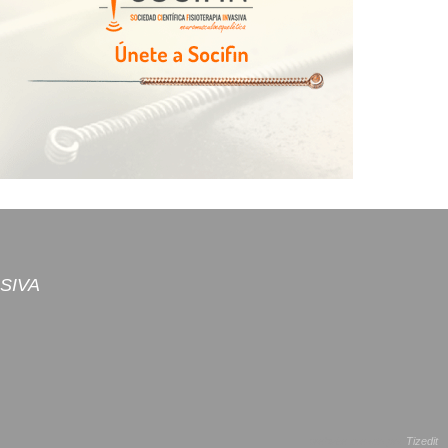
ASIVA
website creado por
Tizedit