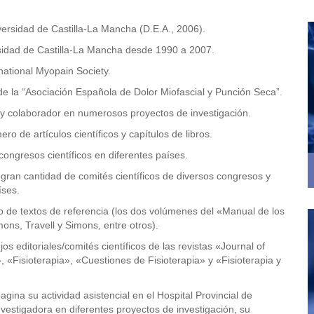
ersidad de Castilla-La Mancha (D.E.A., 2006).
rsidad de Castilla-La Mancha desde 1990 a 2007.
rnational Myopain Society.
e la “Asociación Española de Dolor Miofascial y Punción Seca”.
l y colaborador en numerosos proyectos de investigación.
o de artículos científicos y capítulos de libros.
congresos científicos en diferentes países.
 gran cantidad de comités científicos de diversos congresos y
íses.
no de textos de referencia (los dos volúmenes del «Manual de los
ons, Travell y Simons, entre otros).
s editoriales/comités científicos de las revistas «Journal of
, «Fisioterapia», «Cuestiones de Fisioterapia» y «Fisioterapia y
gina su actividad asistencial en el Hospital Provincial de
nvestigadora en diferentes proyectos de investigación, su