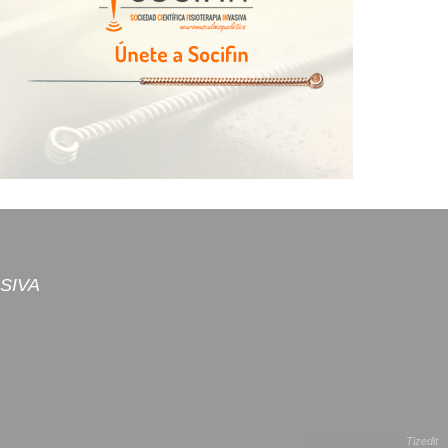
ASIVA
website creado por
Tizedit