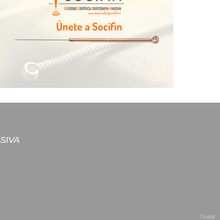
ASIVA
website creado por
Tizedit